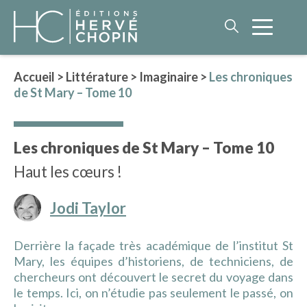
Accueil
>
Littérature
>
Imaginaire
>
Les chroniques
de St Mary – Tome 10
LITTÉRATURE
NOS AUTEURS
Les chroniques de St Mary – Tome 10
ROMAN HISTORIQUE
Haut les cœurs !
POLAR
IMAGINAIRE
Jodi Taylor
LITTÉRATURE GÉNÉRALE
PHILOSOPHIE
Derrière la façade très académique de l’institut St
Mary, les équipes d’historiens, de techniciens, de
chercheurs ont découvert le secret du voyage dans
le temps. Ici, on n’étudie pas seulement le passé, on
BEAUX-LIVRES