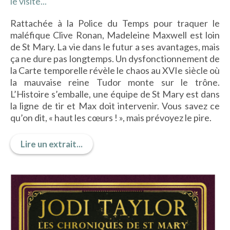
le visite...
IMAGES D’ANTAN & 100% VINTAGE
Rattachée à la Police du Temps pour traquer le
HISTOIRE & PATRIMOINE
maléfique Clive Ronan, Madeleine Maxwell est loin
ART & CULTURE
de St Mary. La vie dans le futur a ses avantages, mais
JEUNESSE
ça ne dure pas longtemps. Un dysfonctionnement de
la Carte temporelle révèle le chaos au XVIe siècle où
la mauvaise reine Tudor monte sur le trône.
L’Histoire s’emballe, une équipe de St Mary est dans
TERRES D’OUTRE-MER
la ligne de tir et Max doit intervenir. Vous savez ce
ART & CULTURE
qu’on dit, « haut les cœurs ! », mais prévoyez le pire.
HISTOIRE & PATRIMOINE
Lire un extrait...
NATURE & ENVIRONNEMENT
PARCOURS DU PATRIMOINE
PHOTOGRAPHIE & TOURISME
IMAGES D’ANTAN
LITTÉRATURE
HORS COLLECTION