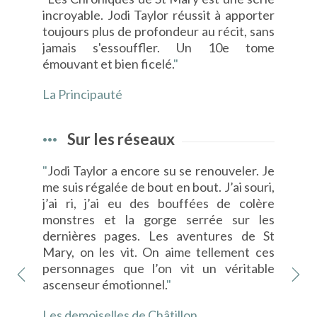
incroyable. Jodi Taylor réussit à apporter
toujours plus de profondeur au récit, sans
jamais s'essouffler. Un 10e tome
émouvant et bien ficelé.
"
La Principauté
Sur les réseaux
aime
"
Jodi Taylor a encore su se renouveler. Je
"
C’
avez
me suis régalée de bout en bout. J’ai souri,
pla
ges,
j’ai ri, j’ai eu des bouffées de colère
dix
monstres et la gorge serrée sur les
Tay
dernières pages. Les aventures de St
dan
Mary, on les vit. On aime tellement ces
angl
personnages que l’on vit un véritable
et 
ascenseur émotionnel.
"
tou
att
Les demoiselles de Châtillon